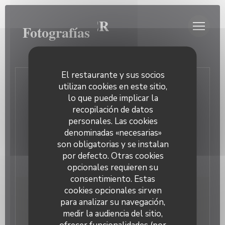
Personalización de sus opciones de cookies
AU CLOCHER
Fotografías
El restaurante y sus socios
utilizan cookies en este sitio,
Contacto
lo que puede implicar la
recopilación de datos
personales. Las cookies
Reservar una mesa
denominadas «necesarias»
son obligatorias y se instalan
Privatización
por defecto. Otras cookies
opcionales requieren su
consentimiento. Estas
cookies opcionales sirven
Manténgase al día
*
para analizar su navegación,
medir la audiencia del sitio,
Suscríbase a nuestro boletín para recibir comunicaciones
personalizadas y ofertas de marketing por correo
Au Clocher