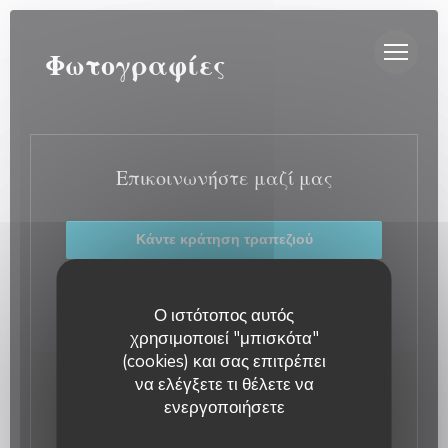
Πίνακας διαχείρισης "Μπισκότων" (Cookies)
AU CLOCHER
Φωτογραφίες
Επικοινωνήστε μαζί μας
Κάντε κράτηση τραπεζιού
Ιδιωτικοποίηση
Ο ιστότοπος αυτός
χρησιμοποιεί "μπισκότα"
(cookies) και σας επιτρέπει
να ελέγξετε τι θέλετε να
Μείνετε ενημερωμένοι
*
ενεργοποιήσετε
Εγγραφείτε στο ενημερωτικό μας δελτίο για να λαμβάνετε
εξατομικευμένες επικοινωνίες και προσφορές μάρκετινγκ
Au Clocher