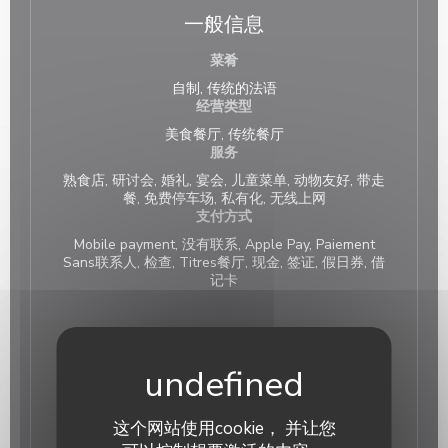
一般信息
菜肴
自制, 传统的法语
经营类型
美食餐厅, 传统餐厅
服务
熟食店, 研讨会, 婚礼, 宴会, 儿童菜单, 动物友好, 带走
餐, 免费停车场, 私有化, 无线上网
支付方式
Mobile payment, 没有联系, Apple Pay, Paiement
Sans联系人, 检查, Titres餐厅, 现金, 签证, 假日券, 借
记卡
营业时间
星
-
星
12:00 - 14:00
这个网站使用cookie， 并让您