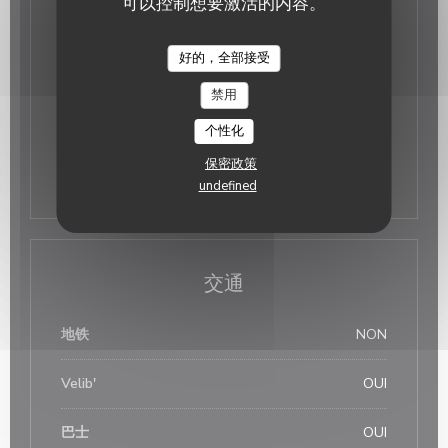
可以控制想要激活的内容。
星期三
关闭
Au Clocher
好的，全部接受
星期四
12:00 - 14:00
禁用
星
-
星
12:00 - 14:00
19:00 - 21:00
•
个性化
星期日
12:00 - 14:00
保密政策
undefined
交通
地铁
NON
Velib'
OUI
巴士
OUI