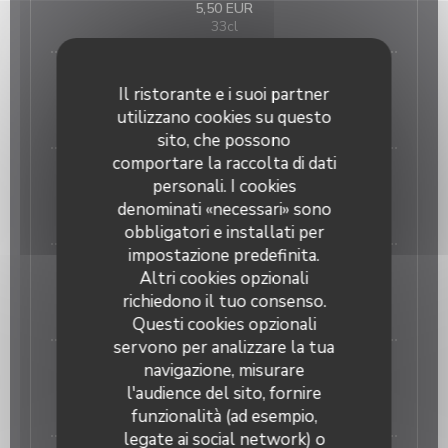
5,50 EUR
33cl
Paix de Dieu 10°
Il ristorante e i suoi partner
5,50 EUR
utilizzano cookies su questo
33cl
sito, che possono
comportare la raccolta di dati
Heineken pression
personali. I cookies
3,50 EUR
denominati «necessari» sono
25cl
obbligatori e installati per
impostazione predefinita.
bière sans alcool
Altri cookies opzionali
4,50 EUR
richiedono il tuo consenso.
33cl
Questi cookies opzionali
servono per analizzare la tua
Heineken pression
navigazione, misurare
l'audience del sito, fornire
6,00 EUR
50 cl
funzionalità (ad esempio,
legate ai social network) o