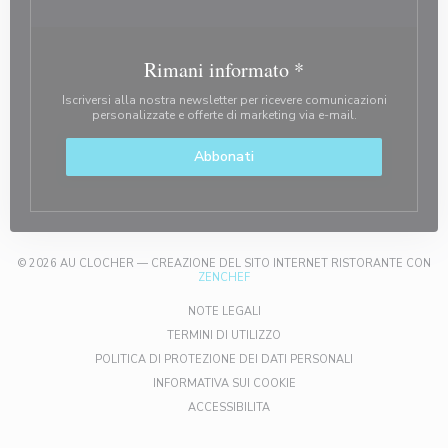
Rimani informato
*
Iscriversi alla nostra newsletter per ricevere comunicazioni
personalizzate e offerte di marketing via e-mail.
Abbonati
© 2026 AU CLOCHER — CREAZIONE DEL SITO INTERNET RISTORANTE CON
((APRE UNA NUOVA FINESTRA))
ZENCHEF
((APRE UNA NUOVA FINESTRA))
NOTE LEGALI
((APRE UNA NUOVA FINESTRA)
TERMINI DI UTILIZZO
((APRE UNA NUOV
POLITICA DI PROTEZIONE DEI DATI PERSONALI
((APRE UNA NUOVA FINESTR
INFORMATIVA SUI COOKIE
((APRE UNA NUOVA FINESTRA))
ACCESSIBILITA