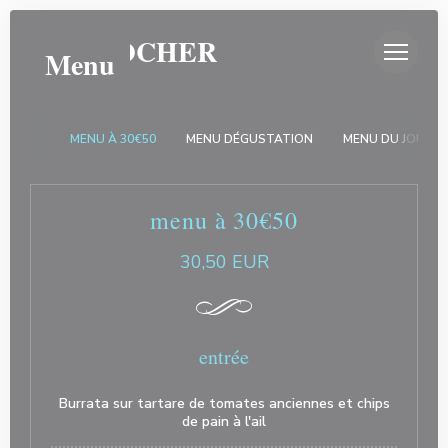
Personalizzazione delle tue scelte sui cookie
AU CLOCHER
Menu
MENU À 30€50
MENU DÉGUSTATION
MENU DU JOUR (
menu à 30€50
30,50 EUR
entrée
Burrata sur tartare de tomates anciennes et chips
de pain à l'ail