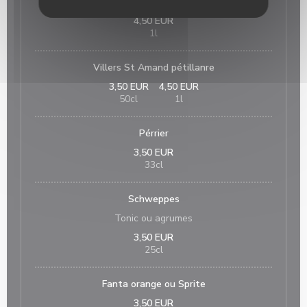
Villers St Amand plate
4,50 EUR
1l
Villers St Amand pétillanre
3,50 EUR
4,50 EUR
50cl
1l
Pérrier
3,50 EUR
33cl
Schweppes
Tonic ou agrumes
3,50 EUR
25cl
Fanta orange ou Sprite
3,50 EUR