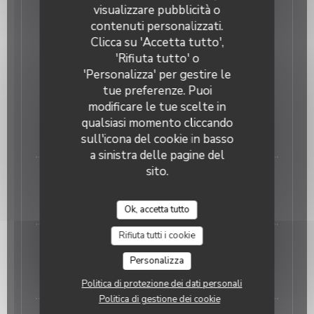
visualizzare pubblicità o
Affligem pression
Au Clocher
contenuti personalizzati.
3,80 EUR
7,00 EUR
Clicca su 'Accetta tutto',
25cl
50cl
'Rifiuta tutto' o
boissons sans alcool
'Personalizza' per gestire le
tue preferenze. Puoi
modificare le tue scelte in
Coca cola / coca zéro
qualsiasi momento cliccando
3,50 EUR
sull'icona del cookie in basso
33cl
a sinistra delle pagine del
sito.
Villers St Amand plate
3,50 EUR
50cl
Ok, accetta tutto
Rifiuta tutti i cookie
Jus de fruits
Orange, tomates, ananas
Personalizza
3,50 EUR
Politica di protezione dei dati personali
Politica di gestione dei cookie